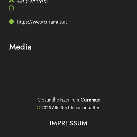
+43 2167 20351
https://www.curamus.at
Media
Physiozentrum
Curamus
Facebook
Gesundheitszentrum
Curamus
©
2026 Alle Rechte vorbehalten
IMPRESSUM