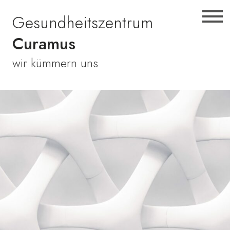
Zur
Skip
Zur
Gesundheitszentrum
Hauptnavigation
to
Fußzeile
springen
main
springen
Curamus
content
wir kümmern uns