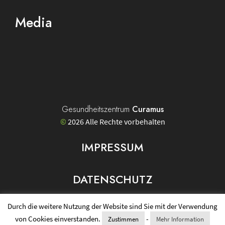
Media
Physiozentrum
Curamus
Facebook
Gesundheitszentrum
Curamus
©
2026 Alle Rechte vorbehalten
IMPRESSUM
DATENSCHUTZ
Durch die weitere Nutzung der Website sind Sie mit der Verwendung
von Cookies einverstanden.
-
Zustimmen
Mehr Information