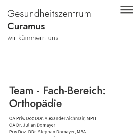
Zur
Skip
Zur
Gesundheitszentrum
Hauptnavigation
to
Fußzeile
springen
main
springen
Curamus
content
wir kümmern uns
Team - Fach-Bereich:
Orthopädie
OA Priv. Doz DDr. Alexander Aichmair, MPH
OA Dr. Julian Domayer
Priv.Doz. DDr. Stephan Domayer, MBA