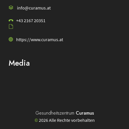
info@curamus.at
+43 2167 20351
https://www.curamus.at
Media
Physiozentrum
Curamus
Facebook
Gesundheitszentrum
Curamus
©
2026 Alle Rechte vorbehalten