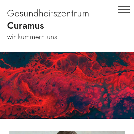
Zur
Skip
Zur
Gesundheitszentrum
Hauptnavigation
to
Fußzeile
springen
main
springen
Curamus
content
wir kümmern uns